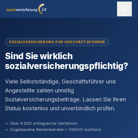
Zum Inhalt springen
sozialversicherung24 — Ihr Experte für SV-Befreiung
SOZIALVERSICHERUNG FÜR GESCHÄFTSFÜHRER
Sind Sie wirklich
sozialversicherungs­pflichtig?
Viele Selbstständige, Geschäftsführer und
Angestellte zahlen unnötig
Sozialversicherungsbeiträge. Lassen Sie Ihren
Status kostenlos und unverbindlich prüfen.
✓ Über 4.500 erfolgreiche Verfahren
✓ Zugelassene Rentenberater
✓ DSGVO-konform