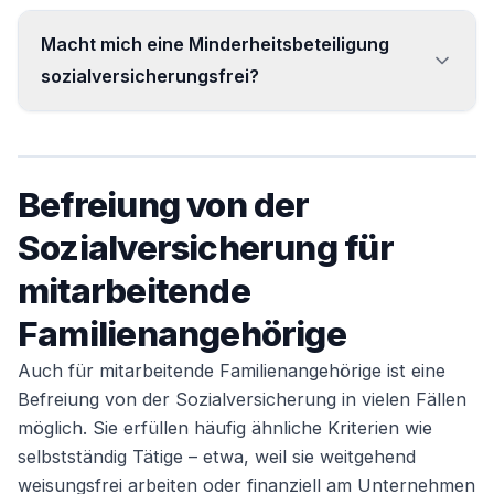
Nein. Sie ist nur ein schwaches Indiz und
Macht mich eine Minderheitsbeteiligung
entscheidet den Status nicht – bei
sozialversicherungsfrei?
Gesellschaftern zählt vor allem die Rechtsmacht.
Nur mit einer im Gesellschaftsvertrag
verankerten, umfassenden Sperrminorität.
Befreiung von der
Bloßer Einfluss oder Fachwissen genügen nicht.
Sozialversicherung für
mitarbeitende
Familienangehörige
Auch für mitarbeitende Familienangehörige ist eine
Befreiung von der Sozialversicherung in vielen Fällen
möglich. Sie erfüllen häufig ähnliche Kriterien wie
selbstständig Tätige – etwa, weil sie weitgehend
weisungsfrei arbeiten oder finanziell am Unternehmen