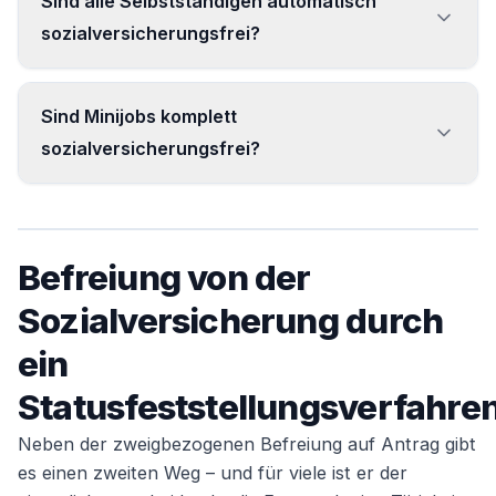
Sind alle Selbstständigen automatisch
sozialversicherungsfrei?
Nein. Handwerker, Künstler, Landwirte und
Sind Minijobs komplett
arbeitnehmerähnliche Selbstständige sind
sozialversicherungsfrei?
rentenversicherungspflichtig – eine Befreiung ist
nur auf Antrag möglich.
Nicht ganz: In der Rentenversicherung besteht
seit 2013 Pflicht, von der man sich aber auf
Befreiung von der
Antrag befreien lassen kann.
Sozialversicherung durch
ein
Statusfeststellungsverfahre
Neben der zweigbezogenen Befreiung auf Antrag gibt
es einen zweiten Weg – und für viele ist er der