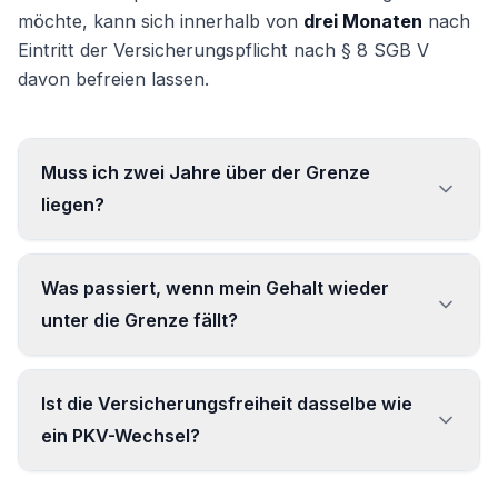
möchte, kann sich innerhalb von
drei Monaten
nach
Eintritt der Versicherungspflicht nach § 8 SGB V
davon befreien lassen.
Muss ich zwei Jahre über der Grenze
liegen?
Bei einer Neueinstellung nicht – da greift die
Was passiert, wenn mein Gehalt wieder
Freiheit sofort. Nur bei einer Gehaltserhöhung
unter die Grenze fällt?
im laufenden Job zählt zusätzlich das Folgejahr.
Dann tritt sofort wieder
Ist die Versicherungsfreiheit dasselbe wie
Krankenversicherungspflicht ein, sofern Sie
ein PKV-Wechsel?
nicht innerhalb von drei Monaten einen
Befreiungsantrag nach § 8 SGB V stellen.