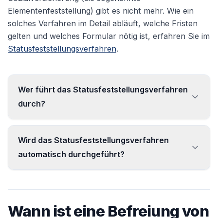
Elementenfeststellung) gibt es nicht mehr. Wie ein
solches Verfahren im Detail abläuft, welche Fristen
gelten und welches Formular nötig ist, erfahren Sie im
Statusfeststellungsverfahren
.
Wer führt das Statusfeststellungsverfahren
durch?
Die Clearingstelle der Deutschen
Wird das Statusfeststellungsverfahren
Rentenversicherung Bund – ihre Entscheidung
automatisch durchgeführt?
ist für alle Sozialversicherungsträger verbindlich.
Bei Geschäftsführern und mitarbeitenden
Angehörigen wird es meist automatisch mit der
Wann ist eine Befreiung von
Anmeldung ausgelöst; in anderen Fällen können