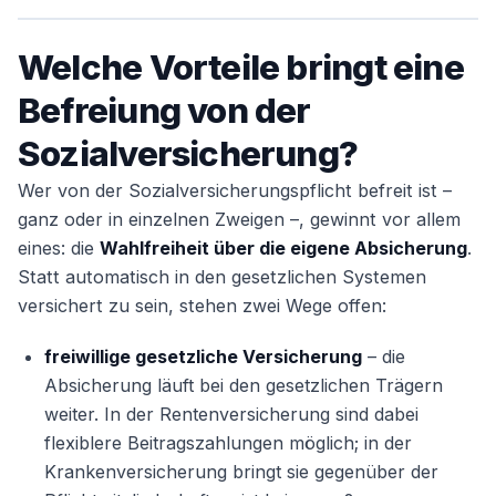
Nein. Sie eröffnet nur die Wahl zwischen
freiwilliger GKV und PKV – der Wechsel ist eine
Welche Vorteile bringt eine
eigene Folgeentscheidung.
Befreiung von der
Sozialversicherung?
Wer von der Sozialversicherungspflicht befreit ist –
ganz oder in einzelnen Zweigen –, gewinnt vor allem
eines: die
Wahlfreiheit über die eigene Absicherung
.
Statt automatisch in den gesetzlichen Systemen
versichert zu sein, stehen zwei Wege offen:
freiwillige gesetzliche Versicherung
– die
Absicherung läuft bei den gesetzlichen Trägern
weiter. In der Rentenversicherung sind dabei
flexiblere Beitragszahlungen möglich; in der
Krankenversicherung bringt sie gegenüber der