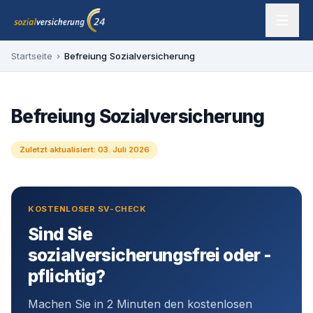
Zum Inhalt springen
sozialversicherung24 — Ihr Experte für SV-Befreiung
Startseite
›
Befreiung Sozialversicherung
Befreiung Sozialversicherung
Zuletzt aktualisiert:
03. Juli 2026
KOSTENLOSER SV-CHECK
Sind Sie
sozialversicherungsfrei oder -
pflichtig?
Machen Sie in 2 Minuten den kostenlosen