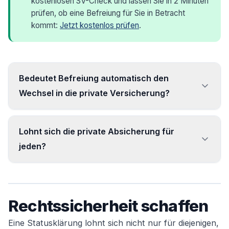
kostenlosen SV-Check und lassen Sie in 2 Minuten
prüfen, ob eine Befreiung für Sie in Betracht
kommt:
Jetzt kostenlos prüfen
.
Bedeutet Befreiung automatisch den
Wechsel in die private Versicherung?
Nein. Die Befreiung eröffnet nur die Wahl – Sie
Lohnt sich die private Absicherung für
können auch freiwillig gesetzlich versichert
jeden?
bleiben.
Nicht pauschal. Sie ist vor allem für
Besserverdienende attraktiv, hängt aber von
Rechtssicherheit schaffen
Alter, Gesundheit und Einkommen ab.
Eine Statusklärung lohnt sich nicht nur für diejenigen,