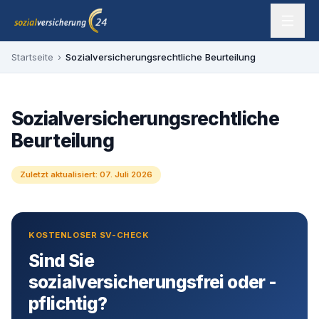
Zum Inhalt springen
sozialversicherung24 — Ihr Experte für SV-Befreiung
Startseite
›
Sozialversicherungsrechtliche Beurteilung
Sozialversicherungsrechtliche
Beurteilung
Zuletzt aktualisiert:
07. Juli 2026
KOSTENLOSER SV-CHECK
Sind Sie
sozialversicherungsfrei oder -
pflichtig?