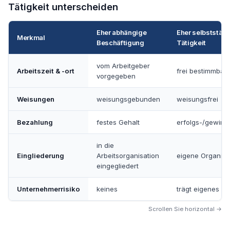
Tätigkeit unterscheiden
Eher abhängige
Eher selbststän
Merkmal
Beschäftigung
Tätigkeit
vom Arbeitgeber
Arbeitszeit & -ort
frei bestimmbar
vorgegeben
Weisungen
weisungsgebunden
weisungsfrei
Bezahlung
festes Gehalt
erfolgs-/gewin
in die
Eingliederung
Arbeitsorganisation
eigene Organisa
eingegliedert
Unternehmerrisiko
keines
trägt eigenes Ri
Scrollen Sie horizontal →