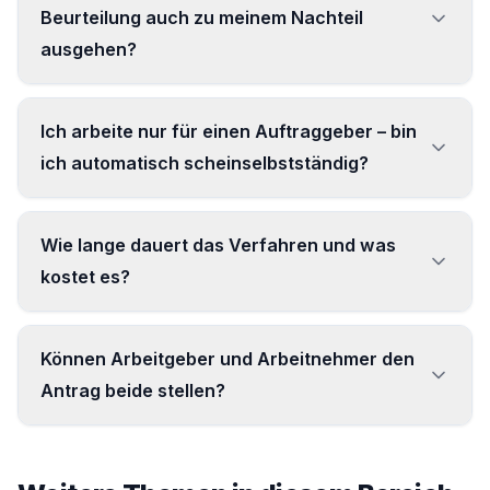
Beurteilung auch zu meinem Nachteil
ausgehen?
Ja – möglich ist auch die Feststellung einer
Ich arbeite nur für einen Auftraggeber – bin
Versicherungspflicht. Eine Einschätzung im
ich automatisch scheinselbstständig?
Vorfeld zeigt aber meist schon, welches
Ergebnis realistisch zu erwarten ist.
Nein. Wer selbstbestimmt und ohne Weisungen
Wie lange dauert das Verfahren und was
arbeitet, ist meist nur arbeitnehmerähnlich
kostet es?
selbstständig (dann allein
rentenversicherungspflichtig).
Scheinselbstständigkeit liegt erst vor, wenn
Die Clearingstelle entscheidet in der Regel
Können Arbeitgeber und Arbeitnehmer den
Weisungsgebundenheit und Eingliederung
innerhalb von drei Monaten. Das Verfahren
Antrag beide stellen?
hinzukommen.
selbst ist gebührenfrei.
Ja. Im freiwilligen Verfahren kann jede Seite den
Antrag allein einreichen; die Beteiligten müssen