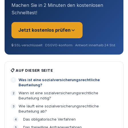
Machen Sie in 2 Minuten den kostenlosen
Schnelltest!
Jetzt kostenlos prüfen
🔒
SSL-verschlüsselt · DSGVO-konform · Antwort innerhalb 24 Std.
Sie sind?
*
📋 AUF DIESER SEITE
Was ist eine sozialversicherungsrechtliche
Geschäftsführer (Angestellt /
Beurteilung?
Gesellschafter)
Wann ist eine sozialversicherungsrechtliche
Beurteilung nötig?
Selbstständig / Unternehmer
Wie läuft eine sozialversicherungsrechtliche
Beurteilung ab?
Das obligatorische Verfahren
Angestellter
Das freiwillige Anfrageverfahren