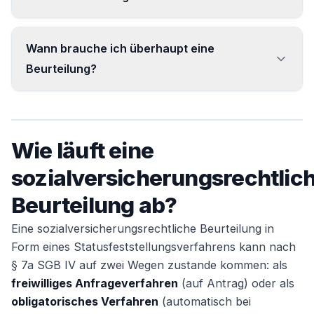
ausgeübt wird. Daraus ergibt sich, ob Beiträge
zu zahlen sind.
Die verbindliche Beurteilung erfolgt im
Wann brauche ich überhaupt eine
Statusfeststellungsverfahren der Clearingstelle
Beurteilung?
der Deutschen Rentenversicherung Bund nach
§ 7a SGB IV.
Immer dann, wenn sich nicht eindeutig erkennen
lässt, ob eine Tätigkeit abhängig oder
Wie läuft eine
selbstständig ist – häufig bei Geschäftsführern,
Gesellschaftern und mitarbeitenden
sozialversicherungsrechtlic
Angehörigen.
Beurteilung ab?
Eine sozialversicherungsrechtliche Beurteilung in
Form eines Statusfeststellungsverfahrens kann nach
§ 7a SGB IV auf zwei Wegen zustande kommen: als
freiwilliges Anfrageverfahren
(auf Antrag) oder als
obligatorisches Verfahren
(automatisch bei