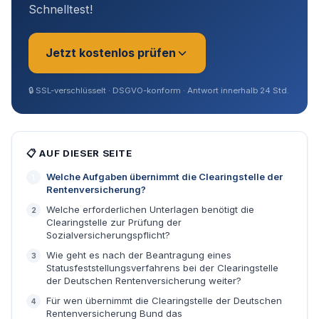
Schnelltest!
Jetzt kostenlos prüfen
🔒
SSL-verschlüsselt · DSGVO-konform · Antwort innerhalb 24 Std.
Sie sind?
*
📋 AUF DIESER SEITE
Welche Aufgaben übernimmt die Clearingstelle der
Geschäftsführer (Angestellt /
Rentenversicherung?
Gesellschafter)
Welche erforderlichen Unterlagen benötigt die
Clearingstelle zur Prüfung der
Sozialversicherungspflicht?
Selbstständig / Unternehmer
Wie geht es nach der Beantragung eines
Statusfeststellungsverfahrens bei der Clearingstelle
Angestellter
der Deutschen Rentenversicherung weiter?
Für wen übernimmt die Clearingstelle der Deutschen
Rentenversicherung Bund das