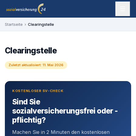
Zum Inhalt springen
sozialversicherung24 — Ihr Experte für SV-Befreiung
Startseite
›
Clearingstelle
Clearingstelle
Zuletzt aktualisiert:
11. Mai 2026
KOSTENLOSER SV-CHECK
Sind Sie
sozialversicherungsfrei oder -
pflichtig?
Machen Sie in 2 Minuten den kostenlosen