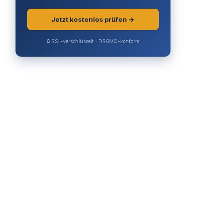
Jetzt kostenlos prüfen →
🔒 SSL-verschlüsselt · DSGVO-konform