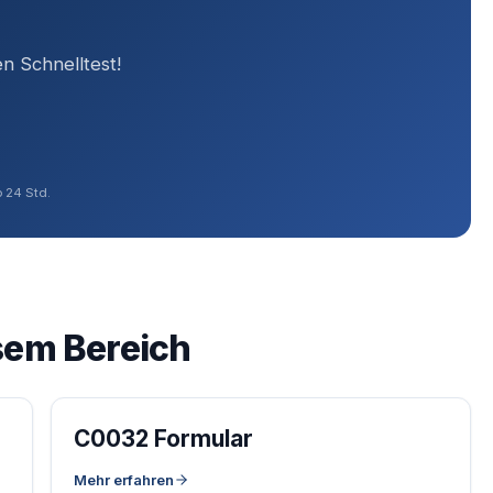
n Schnelltest!
 24 Std.
sem Bereich
fter)
C0032 Formular
Mehr erfahren