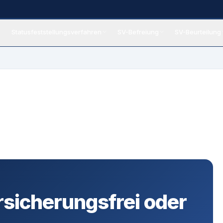
Statusfeststellungsverfahren
SV-Befreiung
SV-Beurteilung
eiung
rsicherungsfrei oder