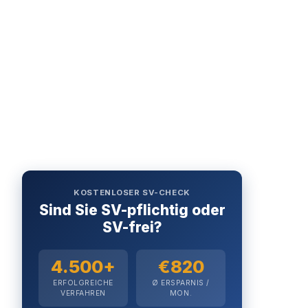
KOSTENLOSER SV-CHECK
Sind Sie SV-pflichtig oder
SV-frei?
4.500+
€820
ERFOLGREICHE
Ø ERSPARNIS /
VERFAHREN
MON.