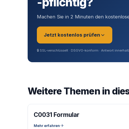
-pflichtig?
Machen Sie in 2 Minuten den kostenlose
Jetzt kostenlos prüfen
🔒
SSL-verschlüsselt · DSGVO-konform · Antwort innerhalb
Sie sind?
*
Weitere Themen in die
Geschäftsführer (Angestellt / Gesellscha
Selbstständig / Unternehmer
C0031 Formular
Angestellter
Mehr erfahren