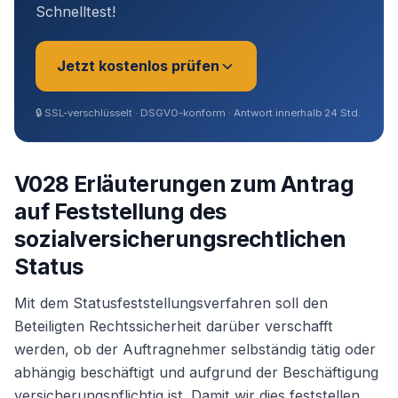
Schnelltest!
Jetzt kostenlos prüfen
🔒
SSL-verschlüsselt · DSGVO-konform · Antwort innerhalb 24 Std.
Sie sind?
*
V028 Erläuterungen zum Antrag
auf Feststellung des
Geschäftsführer (Angestellt /
sozialversicherungsrechtlichen
Gesellschafter)
Status
Selbstständig / Unternehmer
Mit dem Statusfeststellungsverfahren soll den
Beteiligten Rechtssicherheit darüber verschafft
werden, ob der Auftragnehmer selbständig tätig oder
Angestellter
abhängig beschäftigt und aufgrund der Beschäftigung
versicherungspflichtig ist. Damit wir dies feststellen