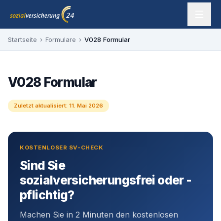
Zum Inhalt springen
sozialversicherung24 — Ihr Experte für SV-Befreiung
Startseite
›
Formulare
›
V028 Formular
V028 Formular
Zuletzt aktualisiert:
11. Mai 2026
KOSTENLOSER SV-CHECK
Sind Sie
sozialversicherungsfrei oder -
pflichtig?
Machen Sie in 2 Minuten den kostenlosen