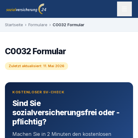
Zum Inhalt springen
sozialversicherung24 — Ihr Experte für SV-Befreiung
Startseite
›
Formulare
›
C0032 Formular
C0032 Formular
Zuletzt aktualisiert:
11. Mai 2026
KOSTENLOSER SV-CHECK
Sind Sie
sozialversicherungsfrei oder -
pflichtig?
Machen Sie in 2 Minuten den kostenlosen