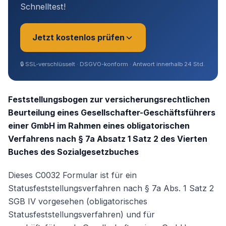
Schnelltest!
Jetzt kostenlos prüfen
🔒
SSL-verschlüsselt · DSGVO-konform · Antwort innerhalb 24 Std.
Sie sind?
*
Feststellungsbogen zur versicherungsrechtlichen
Beurteilung eines Gesellschafter-Geschäftsführers
einer GmbH im Rahmen eines obligatorischen
Geschäftsführer (Angestellt /
Verfahrens nach § 7a Absatz 1 Satz 2 des Vierten
Gesellschafter)
Buches des Sozialgesetzbuches
Selbstständig / Unternehmer
Dieses C0032 Formular ist für ein
Statusfeststellungsverfahren nach § 7a Abs. 1 Satz 2
Angestellter
SGB IV vorgesehen (obligatorisches
Statusfeststellungsverfahren) und für