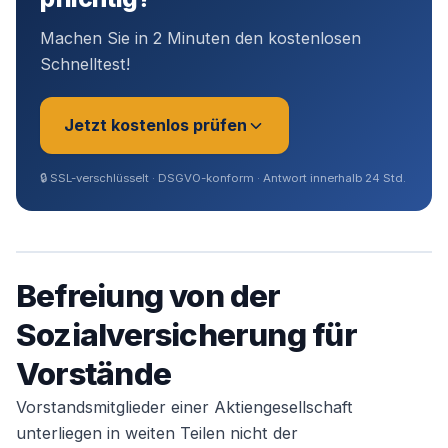
Machen Sie in 2 Minuten den kostenlosen
Schnelltest!
Jetzt kostenlos prüfen
🔒
SSL-verschlüsselt · DSGVO-konform · Antwort innerhalb 24 Std.
Sie sind?
*
Befreiung von der
Geschäftsführer (Angestellt /
Sozialversicherung für
Gesellschafter)
Vorstände
Selbstständig / Unternehmer
Vorstandsmitglieder einer Aktiengesellschaft
unterliegen in weiten Teilen nicht der
Angestellter