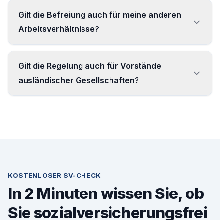
In der Renten- und Arbeitslosenversicherung ja,
Gilt die Befreiung auch für meine anderen
kraft Gesetzes (§ 1 Satz 3 SGB VI, § 27 Abs. 1
Arbeitsverhältnisse?
Nr. 5 SGB III) – in der Krankenversicherung gilt
eine Sonderregelung.
Nur, wenn die weiteren Arbeitgeber als
Gilt die Regelung auch für Vorstände
Konzernunternehmen im Sinne des § 18
ausländischer Gesellschaften?
Aktiengesetz gelten.
Nein. Die gesetzliche Versicherungsfreiheit gilt
nur für Vorstände einer inländischen
Aktiengesellschaft.
KOSTENLOSER SV-CHECK
In 2 Minuten wissen Sie, ob
Sie sozialversicherungsfrei