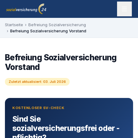
Zum Inhalt springen
sozialversicherung24 — Ihr Experte für SV-Befreiung
Startseite
›
Befreiung Sozialversicherung
›
Befreiung Sozialversicherung Vorstand
Befreiung Sozialversicherung
Vorstand
Zuletzt aktualisiert:
03. Juli 2026
KOSTENLOSER SV-CHECK
Sind Sie
sozialversicherungsfrei oder -
pflichtig?