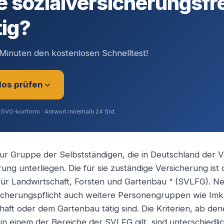
e sozialversicherungsfr
tig?
Minuten den kostenlosen Schnelltest!
los prüfen
SGVO-konform · Antwort innerhalb 24 Std.
r Gruppe der Selbstständigen, die in Deutschland der V
ung unterliegen. Die für sie zuständige Versicherung ist 
rer (Angestellt / Gesellschafter)
 für Landwirtschaft, Forsten und Gartenbau “ (SVLFG). 
sicherungspflicht auch weitere Personengruppen wie Im
chaft oder dem Gartenbau tätig sind. Die Kriterien, ab den
ig / Unternehmer
 in einem der Bereiche der SVLFG gilt, sind unterschiedli