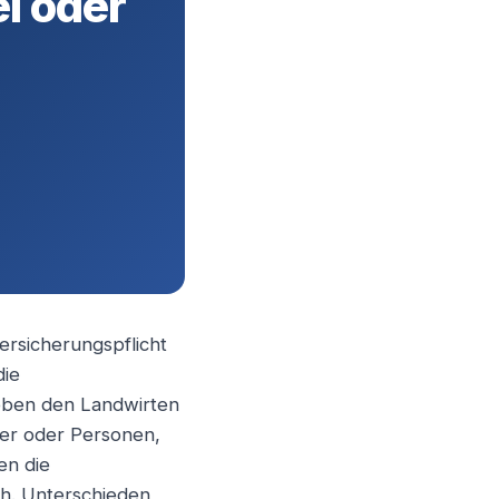
ei oder
ersicherungspflicht
die
Neben den Landwirten
ker oder Personen,
en die
ch. Unterschieden