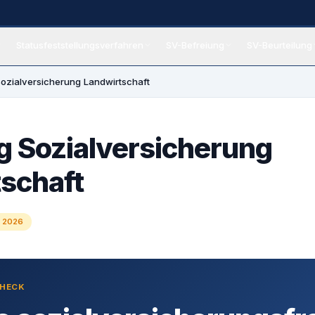
Statusfeststellungsverfahren
SV-Befreiung
SV-Beurteilung
eiung
Sozialversicherung Landwirtschaft
g Sozialversicherung
schaft
i 2026
CHECK