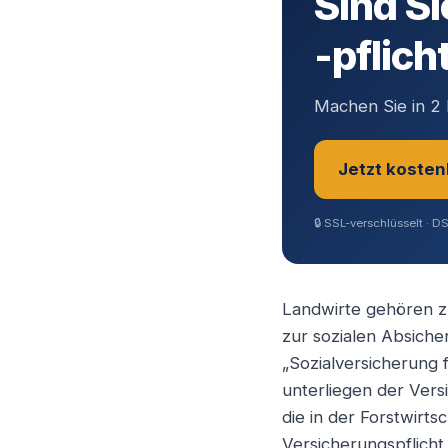
Sind Si
-pflich
Machen Sie in 2 
Jetzt kosten
🔒
SSL-verschlüsselt · D
Sie sind?
*
Landwirte gehören zu
zur sozialen Absicher
Geschäftsfüh
„Sozialversicherung
unterliegen der Ver
die in der Forstwirts
Selbstständ
Versicherungspflicht