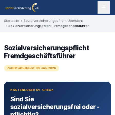
Zum Inhalt springen
sozialversicherung24 — Ihr Experte für SV-Befreiung
Startseite
›
Sozialversicherungspflicht Übersicht
›
Sozialversicherungspflicht Fremdgeschäftsführer
Sozialversicherungspflicht
Fremdgeschäftsführer
Zuletzt aktualisiert:
30. Juni 2026
KOSTENLOSER SV-CHECK
Sind Sie
sozialversicherungsfrei oder -
pflichtig?