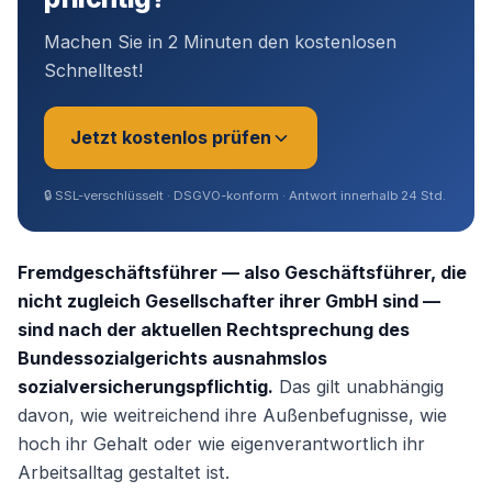
Machen Sie in 2 Minuten den kostenlosen
Schnelltest!
Jetzt kostenlos prüfen
🔒
SSL-verschlüsselt · DSGVO-konform · Antwort innerhalb 24 Std.
Sie sind?
*
Fremdgeschäftsführer — also Geschäftsführer, die
nicht zugleich Gesellschafter ihrer GmbH sind —
sind nach der aktuellen Rechtsprechung des
Geschäftsführer (Angestellt /
Bundessozialgerichts ausnahmslos
Gesellschafter)
sozialversicherungspflichtig.
Das gilt unabhängig
davon, wie weitreichend ihre Außenbefugnisse, wie
Selbstständig / Unternehmer
hoch ihr Gehalt oder wie eigenverantwortlich ihr
Arbeitsalltag gestaltet ist.
Angestellter