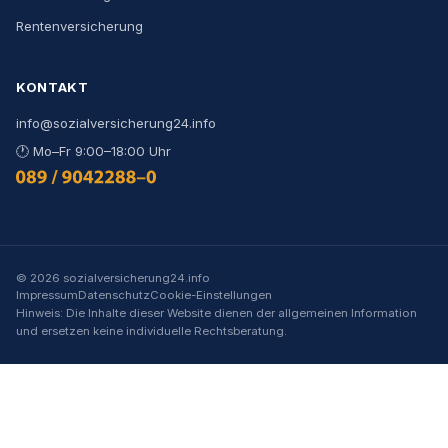
Rentenversicherung
KONTAKT
info@sozialversicherung24.info
🕐
Mo–Fr 9:00–18:00 Uhr
0800 444 000 9
©
2026
sozialversicherung24.info
Impressum
Datenschutz
Cookie-Einstellungen
Hinweis: Die Inhalte dieser Website dienen der allgemeinen Information
und ersetzen keine individuelle Rechtsberatung.