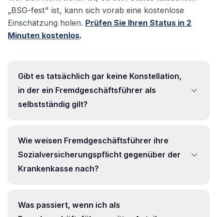
„BSG-fest" ist, kann sich vorab eine kostenlose
Einschätzung holen.
Prüfen Sie Ihren Status in 2
Minuten kostenlos
.
Gibt es tatsächlich gar keine Konstellation,
in der ein Fremdgeschäftsführer als
selbstständig gilt?
In der Praxis nahezu nicht. Echte Ausnahmen
Wie weisen Fremdgeschäftsführer ihre
sind selten und meist mit besonders komplexen
Sozialversicherungspflicht gegenüber der
Vertragskonstruktionen verbunden — etwa
Krankenkasse nach?
wenn dem Geschäftsführer über einen Beirat
oder über eine Holding-Struktur eine
satzungsmäßige Sperrminorität gegenüber der
Die Anmeldung zur Sozialversicherung erfolgt
Was passiert, wenn ich als
Gesellschafterversammlung eingeräumt wird.
wie bei jedem anderen Angestellten durch die