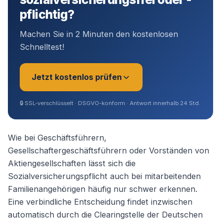
pflichtig?
Machen Sie in 2 Minuten den kostenlosen
Schnelltest!
Jetzt kostenlos prüfen
🔒
SSL-verschlüsselt · DSGVO-konform · Antwort innerhalb 24 Std.
Sie sind?
*
Wie bei Geschäftsführern,
Gesellschaftergeschäftsführern oder Vorständen von
Aktiengesellschaften lässt sich die
Geschäftsführer (Angestellt /
Sozialversicherungspflicht auch bei mitarbeitenden
Gesellschafter)
Familienangehörigen häufig nur schwer erkennen.
Eine verbindliche Entscheidung findet inzwischen
Selbstständig / Unternehmer
automatisch durch die Clearingstelle der Deutschen