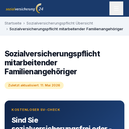
Zum Inhalt springen
sozialversicherung24 — Ihr Experte für SV-Befreiung
Startseite
›
Sozialversicherungspflicht Übersicht
›
Sozialversicherungspflicht mitarbeitender Familienangehöriger
Sozialversicherungspflicht
mitarbeitender
Familienangehöriger
Zuletzt aktualisiert:
11. Mai 2026
KOSTENLOSER SV-CHECK
Sind Sie
sozialversicherungsfrei oder -