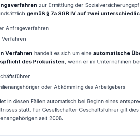
ungsverfahren
zur Ermittlung der Sozialversicherungspfl
undsätzlich
gemäß § 7a SGB IV auf zwei unterschiedli
der Anfrageverfahren
s Verfahren
en Verfahren
handelt es sich um eine
automatische Üb
spflicht des Prokuristen
, wenn er im Unternehmen besch
schäftsführer
milienangehöriger oder Abkömmling des Arbeitgebers
et in diesen Fällen automatisch bei Beginn eines entsp
nisses statt. Für Gesellschafter-Geschäftsführer gilt dies
ienangehörigen seit 2008.