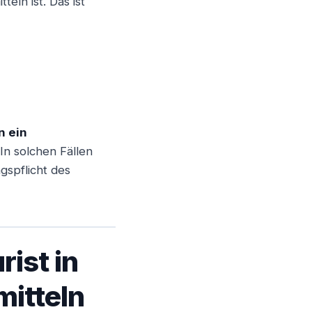
eln ist. Das ist
Weiter
n ein
 In solchen Fällen
gspflicht des
rist in
mitteln