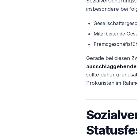
Sozialversicherungsst
insbesondere bei fol
Gesellschafterges
Mitarbeitende Gese
Fremdgeschäftsfü
Gerade bei diesen Zw
ausschlaggebendes 
sollte daher grundsät
Prokuristen im Rahme
Sozialve
Statusfe