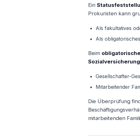
Ein
Statusfeststell
Prokuristen kann gr
Als fakultatives o
Als obligatorische
Beim
obligatorisch
Sozialversicherung
Gesellschafter-Ge
Mitarbeitender Fa
Die Überprüfung find
Beschäftigungsverhält
mitarbeitenden Famil