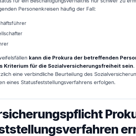
atus für ein Beschäftigungsverhältnis nur schwer zu ermitt
genden Personenkreisen häufig der Fall:
chäftsführer
llschafter
hrer
eifelsfällen
kann die Prokura der betreffenden Perso
Kriterium für die Sozialversicherungsfreiheit sein
.
zlich eine verbindliche Beurteilung des Sozialversicherun
n eines Statusfeststellungsverfahrens erfolgen.
rsicherungspflicht Proku
ststellungsverfahren er