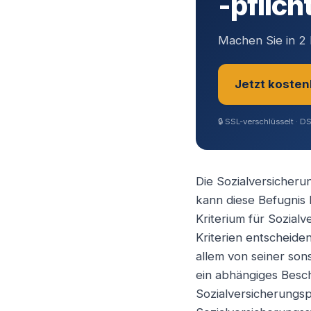
-pflich
Machen Sie in 2 
Jetzt kosten
🔒
SSL-verschlüsselt · D
Sie sind?
*
Die Sozialversicherun
kann diese Befugnis 
Geschäftsfüh
Kriterium für Sozialv
Kriterien entscheiden
allem von seiner son
Selbstständ
ein abhängiges Besch
Sozialversicherungsp
Angestellter