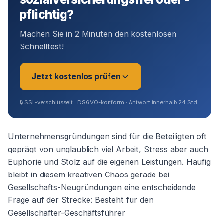
pflichtig?
Machen Sie in 2 Minuten den kostenlosen
Schnelltest!
Jetzt kostenlos prüfen
🔒
SSL-verschlüsselt · DSGVO-konform · Antwort innerhalb 24 Std.
Sie sind?
*
Unternehmensgründungen sind für die Beteiligten oft
geprägt von unglaublich viel Arbeit, Stress aber auch
Euphorie und Stolz auf die eigenen Leistungen. Häufig
Geschäftsführer (Angestellt /
bleibt in diesem kreativen Chaos gerade bei
Gesellschafter)
Gesellschafts-Neugründungen eine entscheidende
Frage auf der Strecke: Besteht für den
Selbstständig / Unternehmer
Gesellschafter-Geschäftsführer