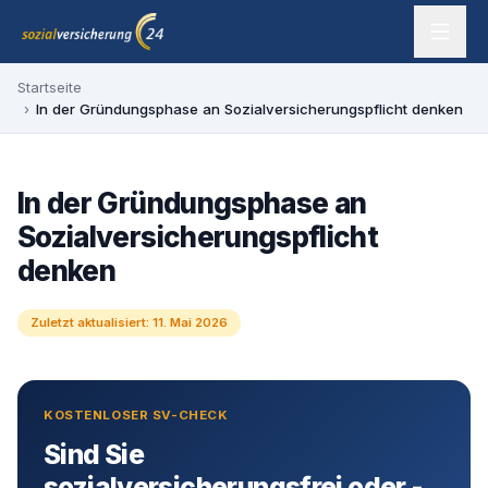
Zum Inhalt springen
sozialversicherung24 — Ihr Experte für SV-Befreiung
Startseite
›
In der Gründungsphase an Sozialversicherungspflicht denken
In der Gründungsphase an
Sozialversicherungspflicht
denken
Zuletzt aktualisiert:
11. Mai 2026
KOSTENLOSER SV-CHECK
Sind Sie
sozialversicherungsfrei oder -