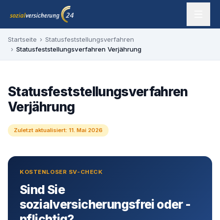
Zum Inhalt springen
sozialversicherung24 — Ihr Experte für SV-Befreiung
Startseite
›
Statusfeststellungsverfahren
›
Statusfeststellungsverfahren Verjährung
Statusfeststellungsverfahren
Verjährung
Zuletzt aktualisiert:
11. Mai 2026
KOSTENLOSER SV-CHECK
Sind Sie
sozialversicherungsfrei oder -
pflichtig?