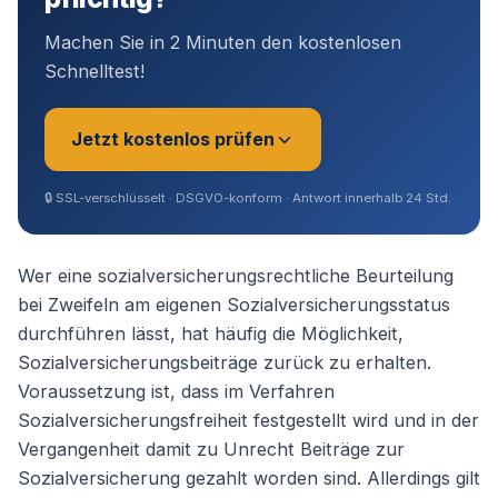
Machen Sie in 2 Minuten den kostenlosen
Schnelltest!
Jetzt kostenlos prüfen
🔒
SSL-verschlüsselt · DSGVO-konform · Antwort innerhalb 24 Std.
Sie sind?
*
Wer eine sozialversicherungsrechtliche Beurteilung
bei Zweifeln am eigenen Sozialversicherungsstatus
durchführen lässt, hat häufig die Möglichkeit,
Geschäftsführer (Angestellt /
Sozialversicherungsbeiträge zurück zu erhalten.
Gesellschafter)
Voraussetzung ist, dass im Verfahren
Sozialversicherungsfreiheit festgestellt wird und in der
Selbstständig / Unternehmer
Vergangenheit damit zu Unrecht Beiträge zur
Sozialversicherung gezahlt worden sind. Allerdings gilt
Angestellter