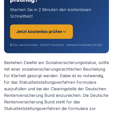
Machen Sie in 2 Minuten den kostenlosen
Schnelltest!
Jetzt kostenlos prüfen
🔒
SSL-verschlüsselt · DSGVO-konform · Antwort innerhalb 24 Std.
Sie sind?
*
Bestehen Zweifel am Sozialversicherungsstatus, sollte
mit einer sozialversicherungsrechtlichen Beurteilung
für Klarheit gesorgt werden. Dabei ist es notwendig,
Geschäftsführer (Angestellt /
für das Statusfeststellungsverfahren Formulare
Gesellschafter)
auszufüllen und bei der Clearingstelle der Deutschen
Rentenversicherung Bund einzureichen. Die Deutsche
Selbstständig / Unternehmer
Rentenversicherung Bund stellt für das
Statusfeststellungsverfahren die Formulare zur
Angestellter