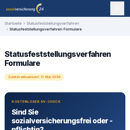
Zum Inhalt springen
sozialversicherung24 — Ihr Experte für SV-Befreiung
Startseite
›
Statusfeststellungsverfahren
›
Statusfeststellungsverfahren Formulare
Statusfeststellungsverfahren
Formulare
Zuletzt aktualisiert:
11. Mai 2026
KOSTENLOSER SV-CHECK
Sind Sie
sozialversicherungsfrei oder -
pflichtig?