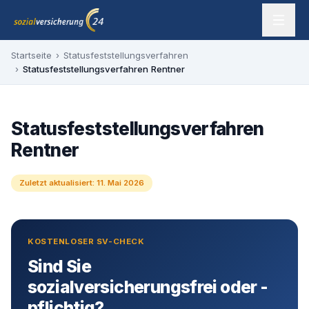
Zum Inhalt springen
sozialversicherung24 — Ihr Experte für SV-Befreiung
Startseite
›
Statusfeststellungsverfahren
›
Statusfeststellungsverfahren Rentner
Statusfeststellungsverfahren
Rentner
Zuletzt aktualisiert:
11. Mai 2026
KOSTENLOSER SV-CHECK
Sind Sie
sozialversicherungsfrei oder -
pflichtig?