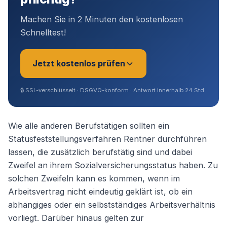
Machen Sie in 2 Minuten den kostenlosen
Schnelltest!
Jetzt kostenlos prüfen
🔒
SSL-verschlüsselt · DSGVO-konform · Antwort innerhalb 24 Std.
Sie sind?
*
Wie alle anderen Berufstätigen sollten ein
Statusfeststellungsverfahren Rentner durchführen
lassen, die zusätzlich berufstätig sind und dabei
Geschäftsführer (Angestellt /
Zweifel an ihrem Sozialversicherungsstatus haben. Zu
Gesellschafter)
solchen Zweifeln kann es kommen, wenn im
Arbeitsvertrag nicht eindeutig geklärt ist, ob ein
Selbstständig / Unternehmer
abhängiges oder ein selbstständiges Arbeitsverhältnis
vorliegt. Darüber hinaus gelten zur
Angestellter