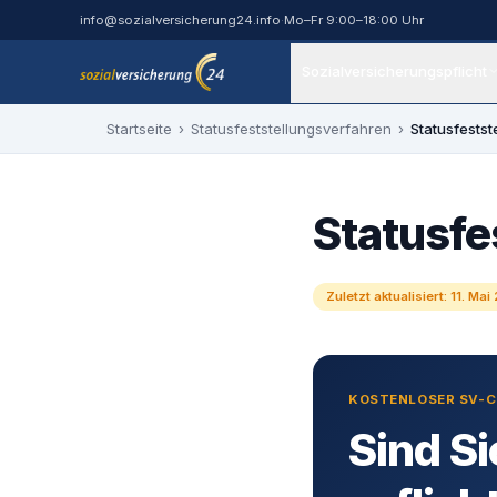
Zum Inhalt springen
info@sozialversicherung24.info
·
Mo–Fr 9:00–18:00 Uhr
Sozialversicherungspflicht
sozialversicherung24 — Ihr Experte für SV-Befr
Startseite
›
Statusfeststellungsverfahren
›
Statusfestst
Statusfe
Zuletzt aktualisiert:
11. Mai
KOSTENLOSER SV-
Sind Si