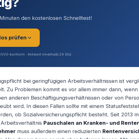
tig?
Minuten den kostenlosen Schnelltest!
los prüfen
SGVO-konform · Antwort innerhalb 24 Std.
gspflicht bei geringfügigen Arbeitsverhältnissen ist verg
elt. Zu Problemen kommt es vor allem immer dann, wenn 
rer (Angestellt / Gesellschafter)
eben anderen Beschäftigungsverhältnissen oder von Pers
übt wird. In diesen Fällen sollte mit einem Statusfestst
rden, ob Sozialversicherungspflicht besteht. Seit 2013
ig / Unternehmer
 Arbeitsverhältnis
Pauschalen an Kranken- und Rente
ehmer
muss außerdem einen reduzierten
Rentenversic