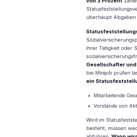
von 3 Prozent
zahle
Statusfeststellungs
überhaupt Abgaben 
Statusfeststellung
Sozialversicherungs
ihrer Tätigkeit oder
sozialversicherungsf
Gesellschafter und
bei Minijob prüfen la
ein Statusfeststel
Mitarbeitende Gese
Vorstände von Akt
Wird im Statusfestste
besteht, müssen wed
abführen.
Wann wird