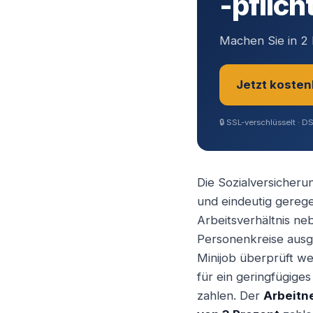
-pflich
Machen Sie in 2 
Jetzt kosten
🔒
SSL-verschlüsselt · D
Sie sind?
*
Die Sozialversicherun
und eindeutig gereg
Geschäftsfüh
Arbeitsverhältnis n
Personenkreise ausge
Minijob überprüft we
Selbstständ
für ein geringfügiges
zahlen. Der
Arbeitn
Angestellter