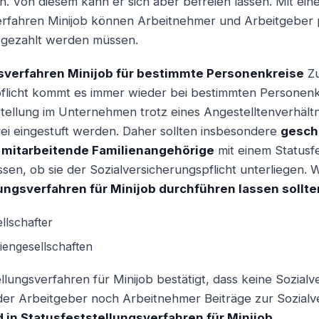
n. Von diesem kann er sich aber befreien lassen. Mit ein
verfahren Minijob können Arbeitnehmer und Arbeitgeber 
gezahlt werden müssen.
sverfahren Minijob für bestimmte Personenkreise
Zu
pflicht kommt es immer wieder bei bestimmten Personenk
 Stellung im Unternehmen trotz eines Angestelltenverhältn
rei eingestuft werden. Daher sollten insbesondere
gesch
 mitarbeitende Familienangehörige
mit einem Statusf
ssen, ob sie der Sozialversicherungspflicht unterliegen. 
lungsverfahren für Minijob durchführen lassen sollte
llschafter
iengesellschaften
llungsverfahren für Minijob bestätigt, dass keine Sozialv
er Arbeitgeber noch Arbeitnehmer Beiträge zur Sozialv
 in Statusfeststellungsverfahren für Minijob