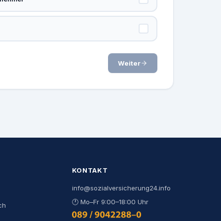
Weiter
KONTAKT
info@sozialversicherung24.info
🕐
Mo–Fr 9:00–18:00 Uhr
ch