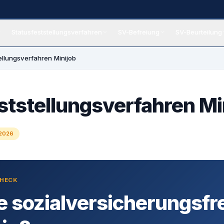
Statusfeststellungsverfahren
SV-Befreiung
SV-Beurteilung
eiung
ellungsverfahren Minijob
ststellungsverfahren Mi
 2026
CHECK
e sozialversicherungsfr