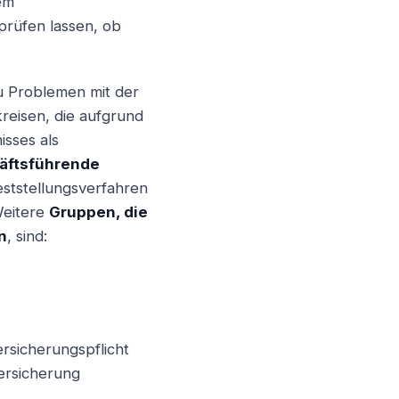
em
prüfen lassen, ob
Weiter
 Problemen mit der
reisen, die aufgrund
isses als
äftsführende
eststellungsverfahren
Weitere
Gruppen, die
n
, sind:
ersicherungspflicht
ersicherung