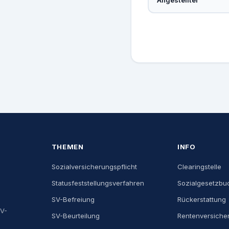
THEMEN
INFO
Sozialversicherungspflicht
Clearingstelle
Statusfeststellungsverfahren
Sozialgesetzbu
SV-Befreiung
Rückerstattung
SV-
SV-Beurteilung
Rentenversiche