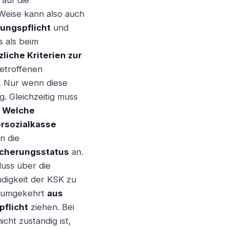
 auf die
 Weise kann also auch
rungspflicht
und
s als beim
liche Kriterien zur
etroffenen
d. Nur wenn diese
g. Gleichzeitig muss
.
Welche
ersozialkasse
n die
sicherungsstatus
an.
luss über die
ndigkeit der KSK zu
ch umgekehrt
aus
pflicht
ziehen. Bei
icht zuständig ist,