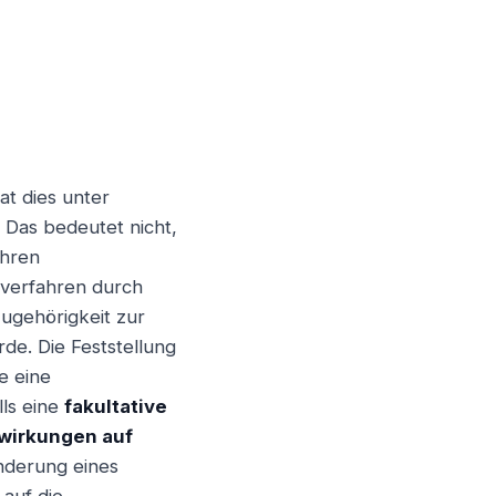
Weiter
at dies unter
 Das bedeutet nicht,
ahren
gsverfahren durch
Zugehörigkeit zur
rde. Die Feststellung
e eine
lls eine
fakultative
wirkungen auf
nderung eines