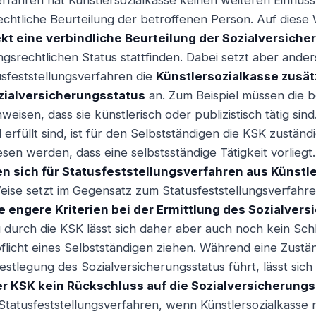
rfahren hat Künstlersozialkasse keinen weiteren Einfluss
echtliche Beurteilung der betroffenen Person. Auf diese
kt eine verbindliche Beurteilung der Sozialversiche
ngsrechtlichen Status stattfinden. Dabei setzt aber ander
sfeststellungsverfahren die
Künstlersozialkasse zusätz
zialversicherungsstatus
an. Zum Beispiel müssen die b
eisen, dass sie künstlerisch oder publizistisch tätig sin
 erfüllt sind, ist für den Selbstständigen die KSK zuständi
en werden, dass eine selbstsständige Tätigkeit vorliegt
n sich für Statusfeststellungsverfahren aus Künstl
ise setzt im Gegensatz zum Statusfeststellungsverfahre
e engere Kriterien bei der Ermittlung des Sozialver
durch die KSK lässt sich daher aber auch noch kein Sch
flicht eines Selbstständigen ziehen. Während eine Zustä
Festlegung des Sozialversicherungsstatus führt, lässt si
r KSK kein Rückschluss auf die Sozialversicherungs
n Statusfeststellungsverfahren, wenn Künstlersozialkasse n