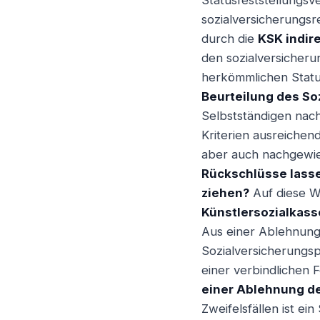
Statusfeststellungsve
sozialversicherungsr
durch die
KSK indire
den sozialversicheru
herkömmlichen Statu
Beurteilung des So
Selbstständigen nachw
Kriterien ausreichend
aber auch nachgewies
Rückschlüsse lasse
ziehen?
Auf diese We
Künstlersozialkass
Aus einer Ablehnung 
Sozialversicherungsp
einer verbindlichen 
einer Ablehnung de
Zweifelsfällen ist ei