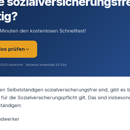
e sozialversicherungsfr
tig?
Minuten den kostenlosen Schnelltest!
los prüfen
SGVO-konform · Antwort innerhalb 24 Std.
n Selbstständigen sozialversicherungsfrei sind, gibt e
für die Sozialversicherungspflicht gilt. Das sind insbeso
rer (Angestellt / Gesellschafter)
tändigen:
andwerker
ig / Unternehmer