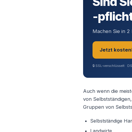
Sind Si
-pflich
Machen Sie in 2 
Jetzt kosten
🔒
SSL-verschlüsselt · D
Sie sind?
*
Auch wenn die meiste
von Selbstständigen, 
Geschäftsfüh
Gruppen von Selbsts
Selbstständige H
Selbstständ
Landwirte