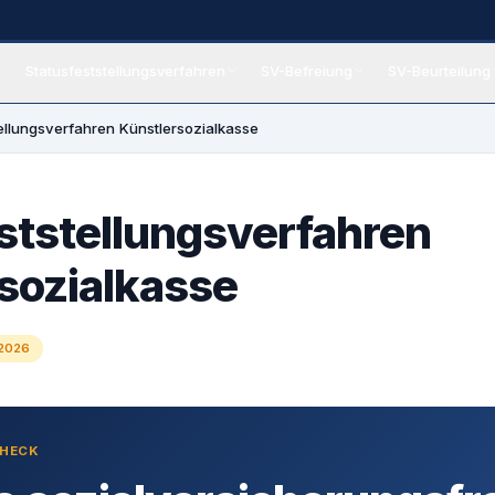
Statusfeststellungsverfahren
SV-Befreiung
SV-Beurteilung
eiung
ellungsverfahren Künstlersozialkasse
ststellungsverfahren
sozialkasse
 2026
CHECK