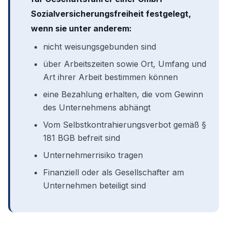
Rentenversicherung Bund
zur Verfügung. Sie
Sozialversicherungsfreiheit festgelegt,
müssen vom Arbeitnehmer und seinem
Arbeitgeber ausgefüllt und
bei der
wenn sie unter anderem:
Clearingstelle der Deutschen
nicht weisungsgebunden sind
Rentenversicherung Bund eingereicht
werden.
über Arbeitszeiten sowie Ort, Umfang und
Sie beurteilt die Angaben in den Unterlagen und
Art ihrer Arbeit bestimmen können
legt den Sozialversicherungsstatus fest. Das
Ergebnis erhält der Antragsteller in einem
eine Bezahlung erhalten, die vom Gewinn
rechtsmittelfähigen Bescheid. Das bedeutet,
des Unternehmens abhängt
dass gegen den Bescheid Widerspruch und
Vom Selbstkontrahierungsverbot gemäß §
anschließend auch Klage erhoben werden kann.
181 BGB befreit sind
Unternehmerrisiko tragen
Finanziell oder als Gesellschafter am
Unternehmen beteiligt sind