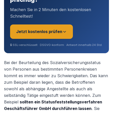
Machen Sie in 2 Minuten den kostenlosen
Schnelltest!
Jetzt kostenlos prüfen
🔒
SSL-verschlüsselt · DSGVO-konform · Antwort innerhalb 24 Std.
Sie sind?
*
Bei der Beurteilung des Sozialversicherungsstatus
von Personen aus bestimmten Personenkreisen
kommt es immer wieder zu Schwierigkeiten. Das kann
Geschäftsführer (Angestellt /
zum Beispiel daran liegen, dass die Betroffenen
Gesellschafter)
sowohl als abhängige Angestellte als auch als
selbständig Tätige eingestuft werden können. Zum
Selbstständig / Unternehmer
Beispiel
sollten ein Statusfeststellungsverfahren
Geschäftsführer GmbH durchführen lassen
. Sie
Angestellter