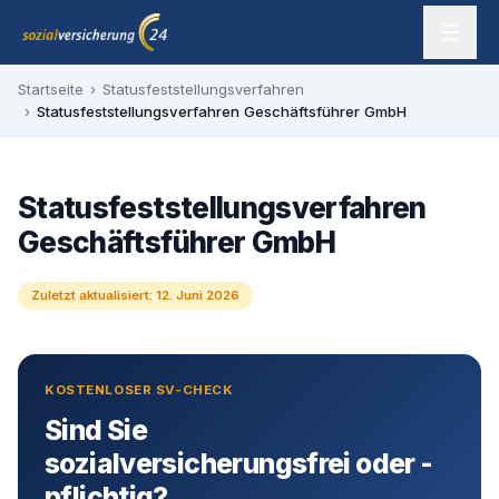
Zum Inhalt springen
sozialversicherung24 — Ihr Experte für SV-Befreiung
Startseite
›
Statusfeststellungsverfahren
›
Statusfeststellungsverfahren Geschäftsführer GmbH
Statusfeststellungsverfahren
Geschäftsführer GmbH
Zuletzt aktualisiert:
12. Juni 2026
KOSTENLOSER SV-CHECK
Sind Sie
sozialversicherungsfrei oder -
pflichtig?