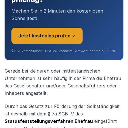
Machen Sie in 2 Minuten den kostenlosen
Schnelltest!
Jetzt kostenlos prüfen
🔒
SSL-verschlüsselt · DSGVO-konform · Antwort innerhalb 24 Std.
Sie sind?
*
Gerade bei kleineren oder mittelständischen
Unternehmen ist sehr häufig in der Firma die Ehefrau
des Gesellschafter und/oder Geschäftsführers oder
Geschäftsführer (Angestellt /
Inhabers angestellt.
Gesellschafter)
Durch das Gesetz zur Förderung der Selbständigkeit
Selbstständig / Unternehmer
ist deshalb mit dem § 7a SGB IV das
Statusfeststellungsverfahren Ehefrau
eingeführt
Angestellter