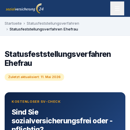
Zum Inhalt springen
sozialversicherung24 — Ihr Experte für SV-Befreiung
Startseite
›
Statusfeststellungsverfahren
›
Statusfeststellungsverfahren Ehefrau
Statusfeststellungsverfahren
Ehefrau
Zuletzt aktualisiert:
11. Mai 2026
KOSTENLOSER SV-CHECK
Sind Sie
sozialversicherungsfrei oder -
pflichtig?