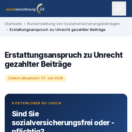
Zum Inhalt springen
sozialversicherung24 — Ihr Experte für SV-Befreiung
Startseite
›
Rückerstattung von Sozialversicherungsbeiträgen
›
Erstattungsanspruch zu Unrecht gezahlter Beiträge
Erstattungsanspruch zu Unrecht
gezahlter Beiträge
Zuletzt aktualisiert:
07. Juli 2026
KOSTENLOSER SV-CHECK
Sind Sie
sozialversicherungsfrei oder -
pflichtig?