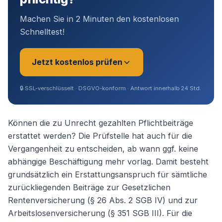
Machen Sie in 2 Minuten den kostenlosen
Schnelltest!
Jetzt kostenlos prüfen
🔒
SSL-verschlüsselt · DSGVO-konform · Antwort innerhalb 24 Std.
Sie sind?
*
Können die zu Unrecht gezahlten Pflichtbeiträge
erstattet werden? Die Prüfstelle hat auch für die
Vergangenheit zu entscheiden, ab wann ggf. keine
Geschäftsführer (Angestellt /
abhängige Beschäftigung mehr vorlag. Damit besteht
Gesellschafter)
grundsätzlich ein Erstattungsanspruch für sämtliche
zurückliegenden Beiträge zur Gesetzlichen
Selbstständig / Unternehmer
Rentenversicherung (§ 26 Abs. 2 SGB IV) und zur
Arbeitslosenversicherung (§ 351 SGB III). Für die
Angestellter