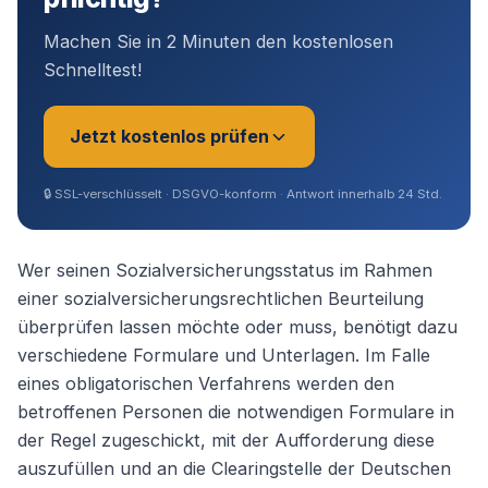
Machen Sie in 2 Minuten den kostenlosen
Schnelltest!
Jetzt kostenlos prüfen
🔒
SSL-verschlüsselt · DSGVO-konform · Antwort innerhalb 24 Std.
Sie sind?
*
Wer seinen Sozialversicherungsstatus im Rahmen
einer sozialversicherungsrechtlichen Beurteilung
überprüfen lassen möchte oder muss, benötigt dazu
Geschäftsführer (Angestellt /
verschiedene Formulare und Unterlagen. Im Falle
Gesellschafter)
eines obligatorischen Verfahrens werden den
betroffenen Personen die notwendigen Formulare in
Selbstständig / Unternehmer
der Regel zugeschickt, mit der Aufforderung diese
auszufüllen und an die Clearingstelle der Deutschen
Angestellter