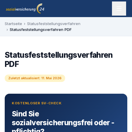
Zum Inhalt springen
sozialversicherung24 — Ihr Experte für SV-Befreiung
Startseite
›
Statusfeststellungsverfahren
›
Statusfeststellungsverfahren PDF
Statusfeststellungsverfahren
PDF
Zuletzt aktualisiert:
11. Mai 2026
KOSTENLOSER SV-CHECK
Sind Sie
sozialversicherungsfrei oder -
pflichtig?