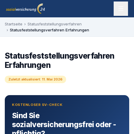
Zum Inhalt springen
sozialversicherung24 — Ihr Experte für SV-Befreiung
Startseite
›
Statusfeststellungsverfahren
›
Statusfeststellungsverfahren Erfahrungen
Statusfeststellungsverfahren
Erfahrungen
Zuletzt aktualisiert:
11. Mai 2026
KOSTENLOSER SV-CHECK
Sind Sie
sozialversicherungsfrei oder -
pflichtig?