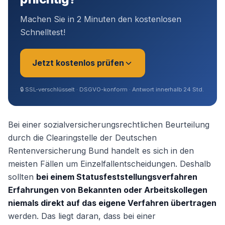
Machen Sie in 2 Minuten den kostenlosen
Schnelltest!
Jetzt kostenlos prüfen
🔒
SSL-verschlüsselt · DSGVO-konform · Antwort innerhalb 24 Std.
Sie sind?
*
Bei einer sozialversicherungsrechtlichen Beurteilung
durch die Clearingstelle der Deutschen
Rentenversicherung Bund handelt es sich in den
Geschäftsführer (Angestellt /
meisten Fällen um Einzelfallentscheidungen. Deshalb
Gesellschafter)
sollten
bei einem Statusfeststellungsverfahren
Erfahrungen von Bekannten oder Arbeitskollegen
Selbstständig / Unternehmer
niemals direkt auf das eigene Verfahren übertragen
werden. Das liegt daran, dass bei einer
Angestellter