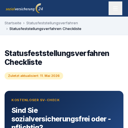
Zum Inhalt springen
sozialversicherung24 — Ihr Experte für SV-Befreiung
Startseite
›
Statusfeststellungsverfahren
›
Statusfeststellungsverfahren Checkliste
Statusfeststellungsverfahren
Checkliste
Zuletzt aktualisiert:
11. Mai 2026
KOSTENLOSER SV-CHECK
Sind Sie
sozialversicherungsfrei oder -
pflichtig?