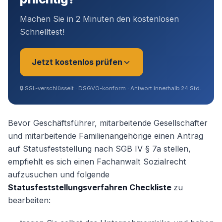
Machen Sie in 2 Minuten den kostenlosen
Schnelltest!
Jetzt kostenlos prüfen
🔒
SSL-verschlüsselt · DSGVO-konform · Antwort innerhalb 24 Std.
Sie sind?
*
Bevor Geschäftsführer, mitarbeitende Gesellschafter
und mitarbeitende Familienangehörige einen Antrag
auf Statusfeststellung nach SGB IV § 7a stellen,
Geschäftsführer (Angestellt /
empfiehlt es sich einen Fachanwalt Sozialrecht
Gesellschafter)
aufzusuchen und folgende
Statusfeststellungsverfahren Checkliste
zu
Selbstständig / Unternehmer
bearbeiten:
Angestellter