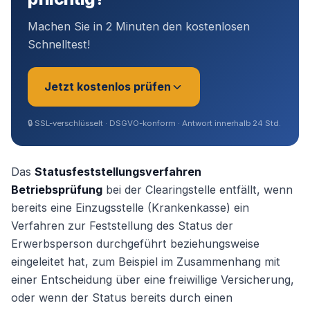
Machen Sie in 2 Minuten den kostenlosen
Schnelltest!
Jetzt kostenlos prüfen
🔒
SSL-verschlüsselt · DSGVO-konform · Antwort innerhalb 24 Std.
Sie sind?
*
Das
Statusfeststellungsverfahren
Betriebsprüfung
bei der Clearingstelle entfällt, wenn
bereits eine Einzugsstelle (Krankenkasse) ein
Geschäftsführer (Angestellt /
Verfahren zur Feststellung des Status der
Gesellschafter)
Erwerbsperson durchgeführt beziehungsweise
eingeleitet hat, zum Beispiel im Zusammenhang mit
Selbstständig / Unternehmer
einer Entscheidung über eine freiwillige Versicherung,
oder wenn der Status bereits durch einen
Angestellter