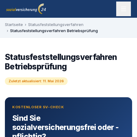
Zum Inhalt springen
sozialversicherung24 — Ihr Experte für SV-Befreiung
Startseite
›
Statusfeststellungsverfahren
›
Statusfeststellungsverfahren Betriebsprüfung
Statusfeststellungsverfahren
Betriebsprüfung
Zuletzt aktualisiert:
11. Mai 2026
KOSTENLOSER SV-CHECK
Sind Sie
sozialversicherungsfrei oder -
pflichtig?