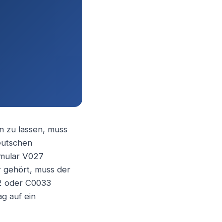
n zu lassen, muss
Deutschen
rmular V027
 gehört, muss der
32 oder C0033
g auf ein
n