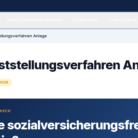
Statusfeststellungsverfahren
SV-Befreiung
SV-Beurteilung
eiung
tellungsverfahren Anlage
ststellungsverfahren A
 2026
CHECK
e sozialversicherungsfr