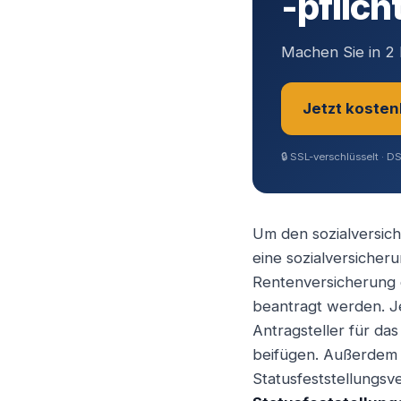
-pflich
Machen Sie in 2 
Jetzt kosten
🔒
SSL-verschlüsselt · D
Sie sind?
*
Um den sozialversich
eine sozialversicher
Geschäftsfüh
Rentenversicherung 
beantragt werden. J
Antragsteller für d
Selbstständ
beifügen. Außerdem
Statusfeststellungsv
Angestellter