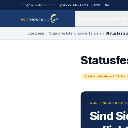
Zum Inhalt springen
info@sozialversicherung24.info
·
Mo–Fr 9:00–18:00 Uhr
Sozialversicherungspflicht
sozialversicherung24 — Ihr Experte für SV-Befr
Startseite
›
Statusfeststellungsverfahren
›
Statusfests
Statusfe
Zuletzt aktualisiert:
11. Mai
KOSTENLOSER SV-
Sind Si