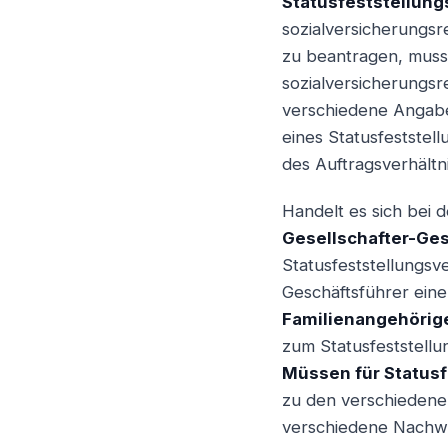
Statusfeststellung
sozialversicherungsr
zu beantragen, muss
sozialversicherungsr
verschiedene Angabe
eines Statusfeststel
des Auftragsverhältni
Handelt es sich bei 
Gesellschafter-Ges
Statusfeststellungsv
Geschäftsführer ein
Familienangehörig
zum Statusfeststellu
Müssen für Statusf
zu den verschiedene
verschiedene Nachwei