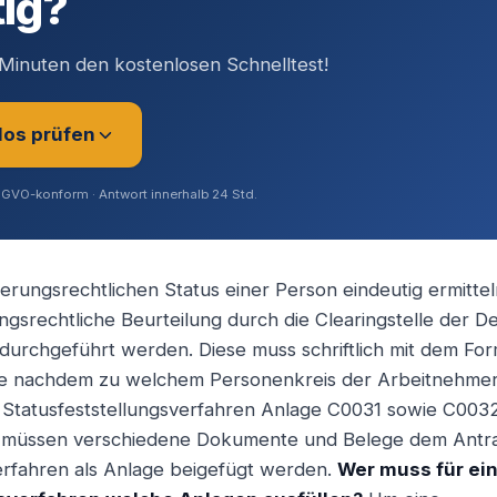
tig?
Minuten den kostenlosen Schnelltest!
los prüfen
SGVO-konform · Antwort innerhalb 24 Std.
erungsrechtlichen Status einer Person eindeutig ermittel
ungsrechtliche Beurteilung durch die Clearingstelle der 
rer (Angestellt / Gesellschafter)
durchgeführt werden. Diese muss schriftlich mit dem Fo
e nachdem zu welchem Personenkreis der Arbeitnehmer
as Statusfeststellungsverfahren Anlage C0031 sowie C00
ig / Unternehmer
 müssen verschiedene Dokumente und Belege dem Antra
erfahren als Anlage beigefügt werden.
Wer muss für ei