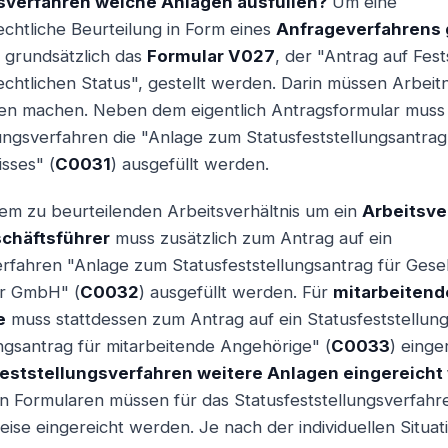
sverfahren welche Anlagen ausfüllen?
Um eine
echtliche Beurteilung in Form eines
Anfrageverfahrens 
 grundsätzlich das
Formular V027
, der "Antrag auf Fest
echtlichen Status", gestellt werden. Darin müssen Arbe
n machen. Neben dem eigentlich Antragsformular muss 
lungsverfahren die "Anlage zum Statusfeststellungsantra
sses" (
C0031
) ausgefüllt werden.
dem zu beurteilenden Arbeitsverhältnis um ein
Arbeitsve
chäftsführer
muss zusätzlich zum Antrag auf ein
erfahren "Anlage zum Statusfeststellungsantrag für Gesel
er GmbH" (
C0032
) ausgefüllt werden. Für
mitarbeitend
e
muss stattdessen zum Antrag auf ein Statusfeststellun
ngsantrag für mitarbeitende Angehörige" (
C0033
) einge
eststellungsverfahren weitere Anlagen eingereicht
n Formularen müssen für das Statusfeststellungsverfahr
se eingereicht werden. Je nach der individuellen Situa