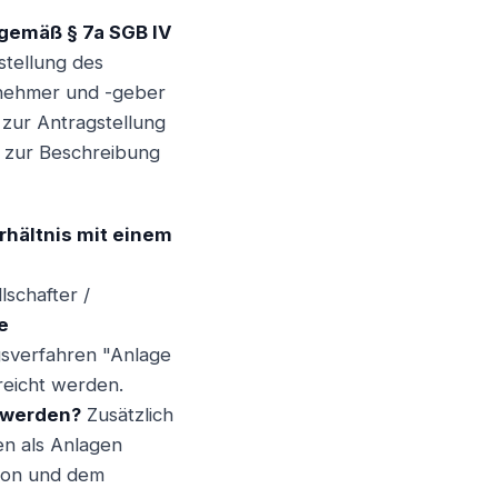
gemäß § 7a SGB IV
Weiter
stellung des
itnehmer und -geber
zur Antragstellung
g zur Beschreibung
rhältnis mit einem
lschafter /
e
gsverfahren "Anlage
reicht werden.
 werden?
Zusätzlich
en als Anlagen
tion und dem