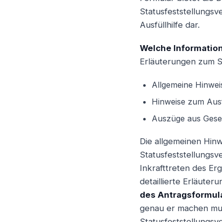
Statusfeststellungsv
Angestellter
Ausfüllhilfe dar.
Welche Information
Erläuterungen zum St
Allgemeine Hinwe
Hinweise zum Ausf
Auszüge aus Gese
Die allgemeinen Hin
Statusfeststellungsv
Inkrafttreten des Er
detaillierte Erläute
des Antragsformula
genau er machen mus
Statusfeststellungs