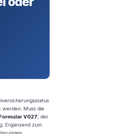
ei oder
alversicherungsstatus
lt werden. Muss die
Formular V027
, der
dig. Ergänzend zum
uterungen