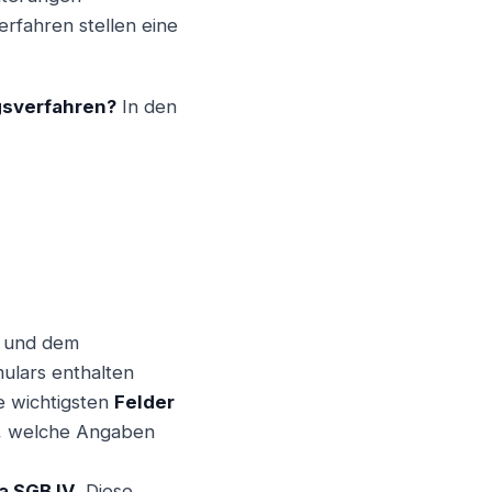
erfahren stellen eine
gsverfahren?
In den
Weiter
s und dem
ulars enthalten
e wichtigsten
Felder
t, welche Angaben
a SGB IV
. Diese