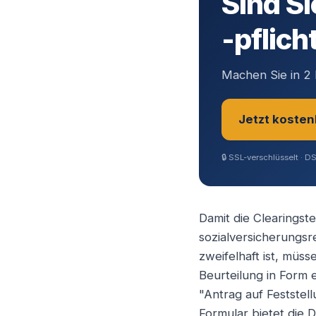
Sind Si
-pflich
Machen Sie in 2 
Jetzt kosten
🔒
SSL-verschlüsselt · D
Sie sind?
*
Damit die Clearingst
sozialversicherungsr
Geschäftsfüh
zweifelhaft ist, müs
Beurteilung in Form 
"Antrag auf Feststel
Selbstständ
Formular bietet die