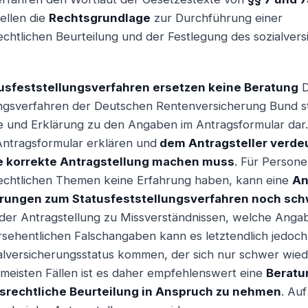
ellen die
Rechtsgrundlage
zur Durchführung einer
echtlichen Beurteilung und der Festlegung des sozialver
usfeststellungsverfahren ersetzen keine Beratung
D
ngsverfahren der Deutschen Rentenversicherung Bund ste
und Erklärung zu den Angaben im Antragsformular dar. 
Antragsformular erklären und
dem Antragsteller verdeu
e korrekte Antragstellung machen muss
. Für Persone
rechtlichen Themen keine Erfahrung haben, kann eine
An
terungen zum Statusfeststellungsverfahren noch sch
der Antragstellung zu Missverständnissen, welche Angabe
rsehentlichen Falschangaben kann es letztendlich jedoc
alversicherungsstatus kommen, der sich nur schwer wie
 meisten Fällen ist es daher empfehlenswert eine
Beratu
srechtliche Beurteilung in Anspruch zu nehmen
. Au