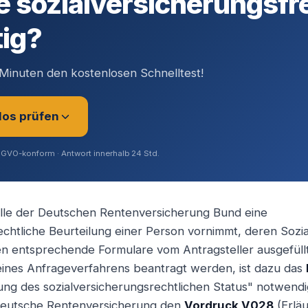
e sozialversicherungsfr
tig?
Minuten den kostenlosen Schnelltest!
los prüfen
SGVO-konform · Antwort innerhalb 24 Std.
elle der Deutschen Rentenversicherung Bund eine
echtliche Beurteilung einer Person vornimmt, deren Sozi
rer (Angestellt / Gesellschafter)
sen entsprechende Formulare vom Antragsteller ausgefül
eines Anfrageverfahrens beantragt werden, ist dazu das
lung des sozialversicherungsrechtlichen Status" notwen
ig / Unternehmer
 Deutsche Rentenversicherung den
Vordruck V028
(Erlä