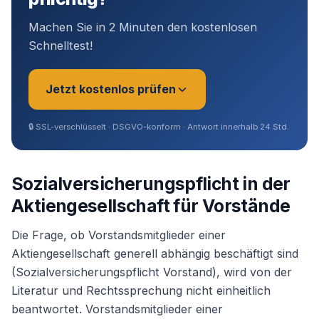
Machen Sie in 2 Minuten den kostenlosen
Schnelltest!
Jetzt kostenlos prüfen
🔒
SSL-verschlüsselt · DSGVO-konform · Antwort innerhalb 24 Std.
Sie sind?
*
Sozialversicherungspflicht in der
Aktiengesellschaft für Vorstände
Geschäftsführer (Angestellt /
Gesellschafter)
Die Frage, ob Vorstandsmitglieder einer
Aktiengesellschaft generell abhängig beschäftigt sind
(Sozialversicherungspflicht Vorstand), wird von der
Selbstständig / Unternehmer
Literatur und Rechtssprechung nicht einheitlich
beantwortet. Vorstandsmitglieder einer
Angestellter