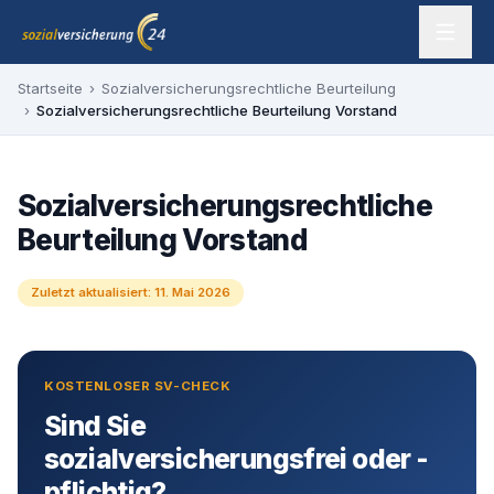
Zum Inhalt springen
sozialversicherung24 — Ihr Experte für SV-Befreiung
Startseite
›
Sozialversicherungsrechtliche Beurteilung
›
Sozialversicherungsrechtliche Beurteilung Vorstand
Sozialversicherungsrechtliche
Beurteilung Vorstand
Zuletzt aktualisiert:
11. Mai 2026
KOSTENLOSER SV-CHECK
Sind Sie
sozialversicherungsfrei oder -
pflichtig?