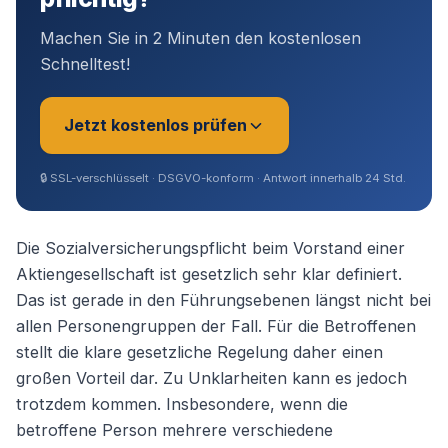
Machen Sie in 2 Minuten den kostenlosen
Schnelltest!
Jetzt kostenlos prüfen
🔒
SSL-verschlüsselt · DSGVO-konform · Antwort innerhalb 24 Std.
Sie sind?
*
Die Sozialversicherungspflicht beim Vorstand einer
Aktiengesellschaft ist gesetzlich sehr klar definiert.
Das ist gerade in den Führungsebenen längst nicht bei
Geschäftsführer (Angestellt /
allen Personengruppen der Fall. Für die Betroffenen
Gesellschafter)
stellt die klare gesetzliche Regelung daher einen
großen Vorteil dar. Zu Unklarheiten kann es jedoch
Selbstständig / Unternehmer
trotzdem kommen. Insbesondere, wenn die
betroffene Person mehrere verschiedene
Angestellter