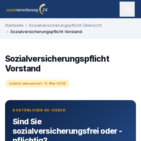
Zum Inhalt springen
sozialversicherung24 — Ihr Experte für SV-Befreiung
Startseite
›
Sozialversicherungspflicht Übersicht
›
Sozialversicherungspflicht Vorstand
Sozialversicherungspflicht
Vorstand
Zuletzt aktualisiert:
11. Mai 2026
KOSTENLOSER SV-CHECK
Sind Sie
sozialversicherungsfrei oder -
pflichtig?