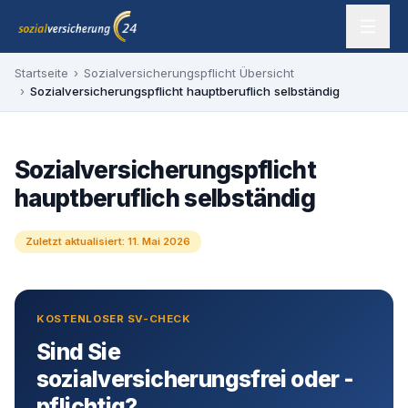
Zum Inhalt springen
sozialversicherung24 — Ihr Experte für SV-Befreiung
Startseite
›
Sozialversicherungspflicht Übersicht
›
Sozialversicherungspflicht hauptberuflich selbständig
Sozialversicherungspflicht
hauptberuflich selbständig
Zuletzt aktualisiert:
11. Mai 2026
KOSTENLOSER SV-CHECK
Sind Sie
sozialversicherungsfrei oder -
pflichtig?