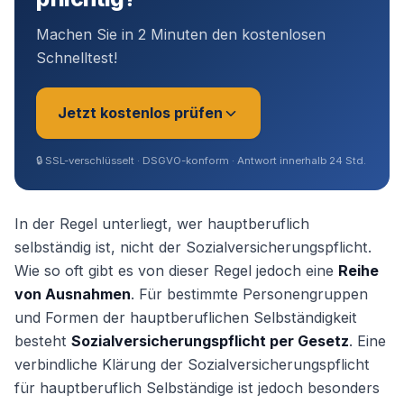
Machen Sie in 2 Minuten den kostenlosen
Schnelltest!
Jetzt kostenlos prüfen
🔒
SSL-verschlüsselt · DSGVO-konform · Antwort innerhalb 24 Std.
Sie sind?
*
In der Regel unterliegt, wer hauptberuflich
selbständig ist, nicht der Sozialversicherungspflicht.
Wie so oft gibt es von dieser Regel jedoch eine
Reihe
Geschäftsführer (Angestellt /
von Ausnahmen
Gesellschafter)
. Für bestimmte Personengruppen
und Formen der hauptberuflichen Selbständigkeit
besteht
Sozialversicherungspflicht per Gesetz
. Eine
Selbstständig / Unternehmer
verbindliche Klärung der Sozialversicherungspflicht
für hauptberuflich Selbständige ist jedoch besonders
Angestellter