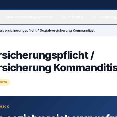
Statusfeststellungsverfahren
SV-Befreiung
SV-Beurteilung
eiung
alversicherungspflicht / Sozialversicherung Kommanditist
rsicherungspflicht /
rsicherung Kommanditis
 2026
CHECK