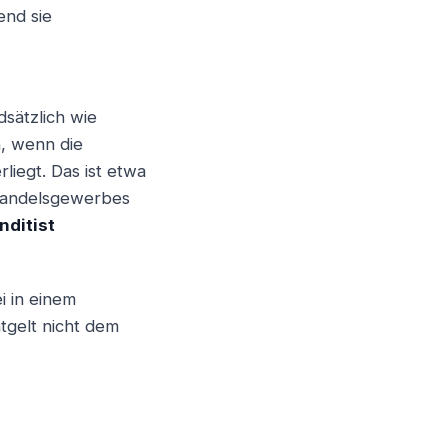
end sie
Weiter
dsätzlich wie
n, wenn die
iegt. Das ist etwa
 Handelsgewerbes
ditist
i in einem
tgelt nicht dem