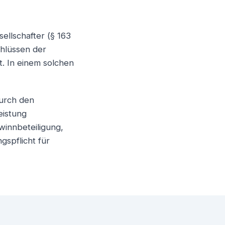
llschafter (§ 163
hlüssen der
t. In einem solchen
durch den
eistung
innbeteiligung,
gspflicht für