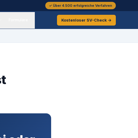
✓ Über 4.500 erfolgreiche Verfahren
Formulare
Kostenloser
SV-Check →
t