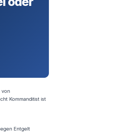
ei oder
t von
cht Kommanditist ist
gegen Entgelt