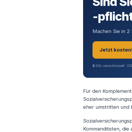
Sind Si
-pflich
Machen Sie in 2 
Jetzt kosten
🔒
SSL-verschlüsselt · D
Sie sind?
*
Für den Komplementär
Sozialversicherungsp
Geschäftsfüh
eher umstritten und 
Sozialversicherungsp
Selbstständ
Kommanditisten, die 