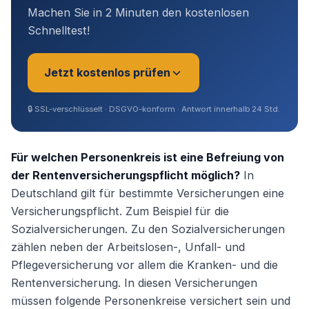
Machen Sie in 2 Minuten den kostenlosen
Schnelltest!
Jetzt kostenlos prüfen
🔒
SSL-verschlüsselt · DSGVO-konform · Antwort innerhalb 24 Std.
Sie sind?
*
Für welchen Personenkreis ist eine Befreiung von
der Rentenversicherungspflicht möglich?
In
Deutschland gilt für bestimmte Versicherungen eine
Geschäftsführer (Angestellt /
Versicherungspflicht. Zum Beispiel für die
Gesellschafter)
Sozialversicherungen. Zu den Sozialversicherungen
zählen neben der Arbeitslosen-, Unfall- und
Selbstständig / Unternehmer
Pflegeversicherung vor allem die Kranken- und die
Rentenversicherung. In diesen Versicherungen
Angestellter
müssen folgende Personenkreise versichert sein und