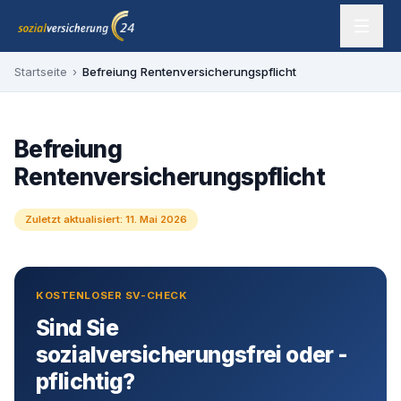
Zum Inhalt springen
sozialversicherung24 — Ihr Experte für SV-Befreiung
Startseite
›
Befreiung Rentenversicherungspflicht
Befreiung
Rentenversicherungspflicht
Zuletzt aktualisiert:
11. Mai 2026
KOSTENLOSER SV-CHECK
Sind Sie
sozialversicherungsfrei oder -
pflichtig?