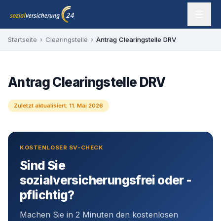
Zum Inhalt springen
sozialversicherung24 — Ihr Experte für SV-Befreiung
Startseite
›
Clearingstelle
›
Antrag Clearingstelle DRV
Antrag Clearingstelle DRV
Zuletzt aktualisiert:
11. Mai 2026
KOSTENLOSER SV-CHECK
Sind Sie
sozialversicherungsfrei oder -
pflichtig?
Machen Sie in 2 Minuten den kostenlosen