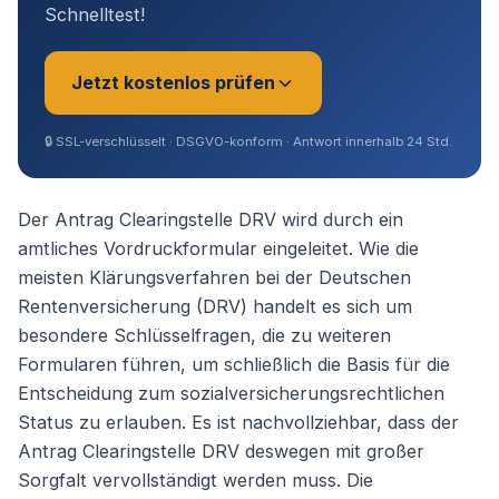
Schnelltest!
Jetzt kostenlos prüfen
🔒
SSL-verschlüsselt · DSGVO-konform · Antwort innerhalb 24 Std.
Sie sind?
*
Der Antrag Clearingstelle DRV wird durch ein
amtliches Vordruckformular eingeleitet. Wie die
meisten Klärungsverfahren bei der Deutschen
Geschäftsführer (Angestellt /
Rentenversicherung (DRV) handelt es sich um
Gesellschafter)
besondere Schlüsselfragen, die zu weiteren
Formularen führen, um schließlich die Basis für die
Selbstständig / Unternehmer
Entscheidung zum sozialversicherungsrechtlichen
Status zu erlauben. Es ist nachvollziehbar, dass der
Angestellter
Antrag Clearingstelle DRV deswegen mit großer
Sorgfalt vervollständigt werden muss. Die