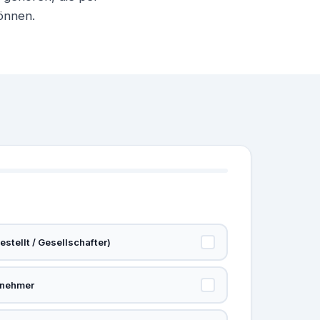
können.
stellt / Gesellschafter)
rnehmer