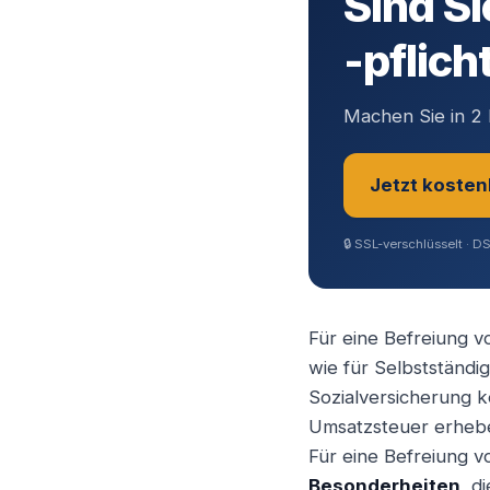
Sind Si
-pflich
Machen Sie in 2 
Jetzt kosten
🔒
SSL-verschlüsselt · D
Sie sind?
*
Für eine Befreiung v
wie für Selbstständi
Geschäftsfüh
Sozialversicherung ke
Umsatzsteuer erhebe
Für eine Befreiung v
Selbstständ
Besonderheiten
, d