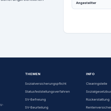
Angestellter
THEMEN
INFO
Sozialversicherungspflicht
Clearingstelle
Statusfeststellungsverfahren
Sozialgesetzbu
SV-Befreiung
Rückerstattung
SV-
SV-Beurteilung
Rentenversiche