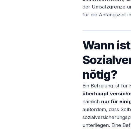
der Umsatzgrenze un
Angestellter
für die Anfangszeit i
Wann ist
Sozialve
nötig?
Ein Befreiung ist fü
überhaupt versiche
nämlich
nur für ein
außerdem, dass Selb
sozialversicherungsp
unterliegen. Eine Be