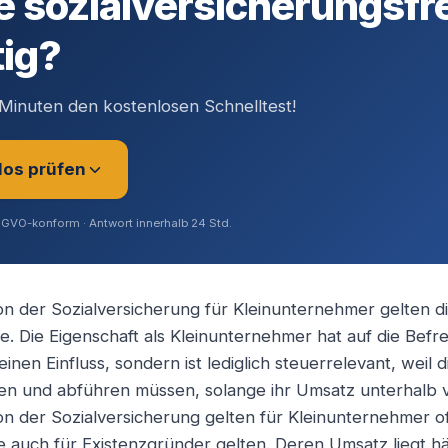
e sozialversicherungsfr
tig?
Minuten den kostenlosen Schnelltest!
los prüfen
SGVO-konform · Antwort innerhalb 24 Std.
on der Sozialversicherung für Kleinunternehmer gelten di
ge. Die Eigenschaft als Kleinunternehmer hat auf die Befr
rer (Angestellt / Gesellschafter)
inen Einfluss, sondern ist lediglich steuerrelevant, weil 
n und abführen müssen, solange ihr Umsatz unterhalb vo
on der Sozialversicherung gelten für Kleinunternehmer of
ig / Unternehmer
ie auch für Existenzgründer gelten. Deren Umsatz liegt h