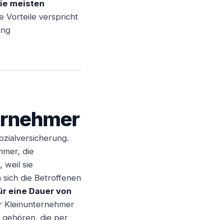
die meisten
e Vorteile verspricht
ung
ternehmer
ozialversicherung.
hmer, die
 weil sie
 sich die Betroffenen
ür eine Dauer von
ür Kleinunternehmer
 gehören, die per