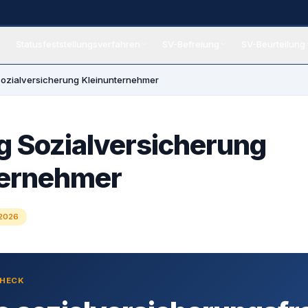
Statusfeststellungsverfahren
SV-Befreiung
SV-Beurteilung
eiung
Sozialversicherung Kleinunternehmer
g Sozialversicherung
ternehmer
 2026
CHECK